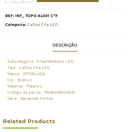
de
Topo
para
REF:
INT_ TOPO AL001 C*F
calha
Categoria:
Calhas Fita LED
de
fita
LED
DESCRIÇÃO
AL001
com
furo
Subcategoria : Fitas/Módulos LED
Tipo : Calhas Fita LED
Marca : INTERLUSA
Cor : Branco
Material : Plástico
Código de barras : 5608409020091
Série : Recessed Profile
Related Products