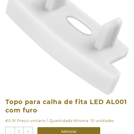
Topo para calha de fita LED AL001
com furo
€
0,91
Preço unitário / Quantidade Mínima: 10 unidades
Quantidade
-
+
Adicionar