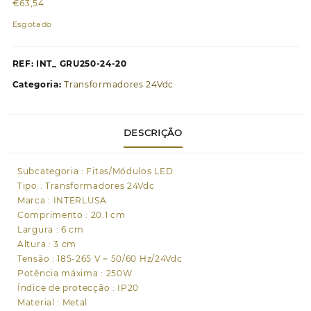
€
63,54
Esgotado
REF:
INT_ GRU250-24-20
Categoria:
Transformadores 24Vdc
DESCRIÇÃO
Subcategoria : Fitas/Módulos LED
Tipo : Transformadores 24Vdc
Marca : INTERLUSA
Comprimento : 20.1 cm
Largura : 6 cm
Altura : 3 cm
Tensão : 185-265 V ~ 50/60 Hz/24Vdc
Potência máxima : 250W
Índice de protecção : IP20
Material : Metal