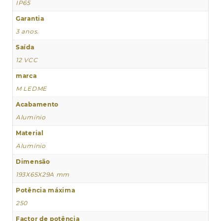
IP65
Garantia
3 anos.
Saída
12 VCC
marca
M LEDME
Acabamento
Alumínio
Material
Alumínio
Dimensão
193X65X29A mm
Potência máxima
250
Factor de potência