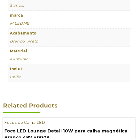
3 anos.
marca
M LEDME
Acabamento
Branco, Preto
Material
Alumínio
inclui
união
Related Products
Focos de Calha LED
Foco LED Lounge Detail 10W para calha magnética
Branco 48V 4000K