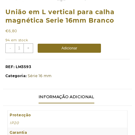
União em L vertical para calha
magnética Serie 16mm Branco
€
6,80
94 em stock
Quantidade
-
+
Adicionar
de
União
em
REF:
LM3593
L
Categoria:
Série 16 mm
vertical
para
calha
INFORMAÇÃO ADICIONAL
magnética
Serie
16mm
Protecção
Branco
IP20
Garantia