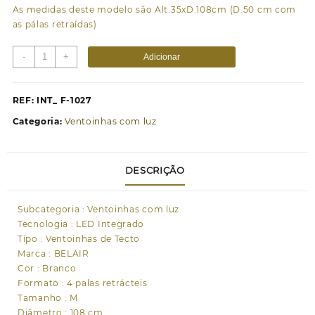
As medidas deste modelo são Alt.35xD.108cm (D.50 cm com
as pálas retraídas)
Quantidade
-
+
Adicionar
de
Ventoinha
de
REF:
INT_ F-1027
tecto
Categoria:
Ventoinhas com luz
ANTEA
branca,
4
DESCRIÇÃO
palas
retráteis,
72W
Subcategoria : Ventoinhas com luz
LED
Tecnologia : LED Integrado
3000|4000|6000K,
Tipo : Ventoinhas de Tecto
Alt.35xD.108/50cm
Marca : BELAIR
Cor : Branco
Formato : 4 palas retrácteis
Tamanho : M
Diâmetro : 108 cm