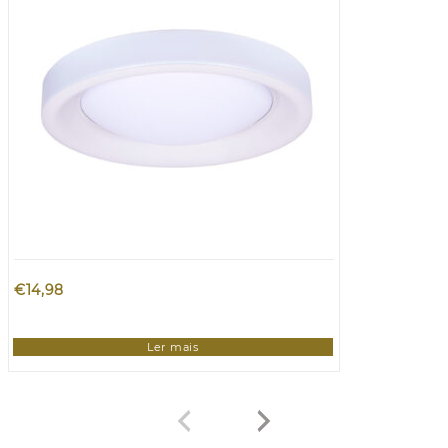
€
14,98
Ler mais