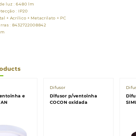
e luz : 6480 lm
tecção : IP20
tal + Acrílico + Metacrilato + PC
rras : 8432722008842
im
roducts
Difusor
Difu
ventoinha e
Difusor p/ventoinha
Difu
TAN
COCON oxidada
SIM