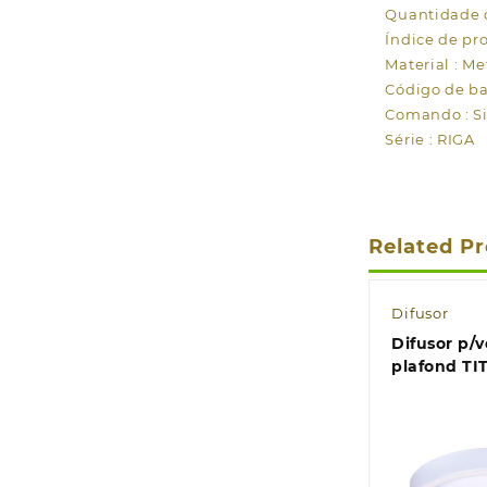
Quantidade d
Índice de pro
Material : Me
Código de ba
Comando : S
Série : RIGA
Related P
Difusor
Difusor p/
plafond TI