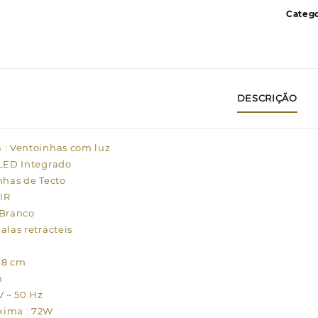
t
Catego
R
b
4
p
r
DESCRIÇÃO
L
3
A
 : Ventoinhas com luz
 LED Integrado
nhas de Tecto
IR
/Branco
alas retrácteis
08 cm
m
V ~ 50 Hz
xima : 72W