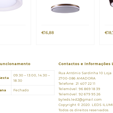
k view
Quick view
€
16,88
€
18
 funcionamento
Contactos e Informações 
Rua António Sardinha 10 Loja
09:30 – 13:00, 14:30 –
Sexta
2700-086 AMADORA
18:30
Telefone: 21 407 22 11
Telemóvel: 96 869 18 39
ana
Fechado
Telemóvel: 92 679 95 26
byleds.led2@gmail.com
Copyright © 2020. LEDS ILU
Todos os direitos reservados.