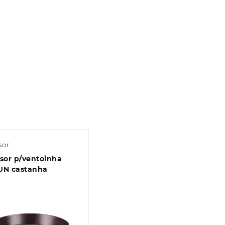
sor
sor p/ventoinha
UN castanha