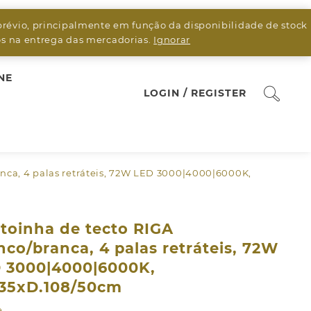
prévio, principalmente em função da disponibilidade de stock
sos na entrega das mercadorias.
Ignorar
NE
LOGIN / REGISTER
anca, 4 palas retráteis, 72W LED 3000|4000|6000K,
toinha de tecto RIGA
nco/branca, 4 palas retráteis, 72W
 3000|4000|6000K,
.35xD.108/50cm