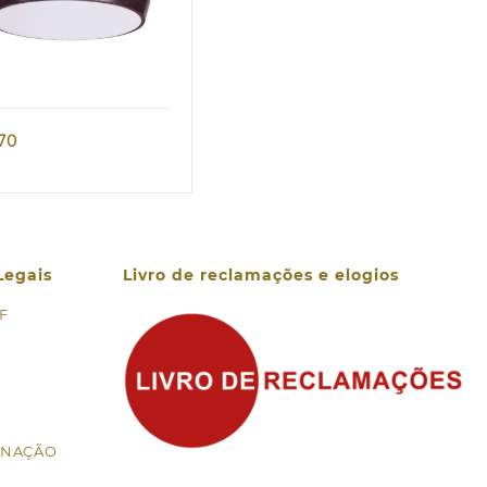
Quick view
,70
Legais
Livro de reclamações e elogios
 F
MINAÇÃO