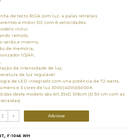
9
nha de tecto RIGA com luz, 4 palas retráteis
parentes e motor DC com 6 velocidades.
odelo inclui:
ando remoto,
 verão e inverno,
ção de memória,
orizador 1/2/4h,
,
lação de intensidade de luz,
eratura da luz regulável.
logia de LED integrado com una potência de 72 watts,
lúmens e 3 cores de luz 3000|4000|6000K.
didas deste modelo são Alt.35xD.108cm (D.50 cm com as
retraídas)
uantidade
+
Adicionar
e
entoinha
e
NT_ F-1046 WH