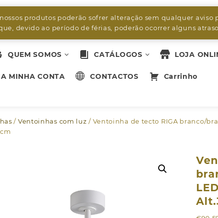
byleds.led2@gmail.com
 nossos produtos poderão sofrer alteração sem qualquer aviso 
ue, devido ao período de férias, poderão ocorrer alguns atra
QUEM SOMOS
CATÁLOGOS
LOJA ONLI
A MINHA CONTA
CONTACTOS
Carrinho
nhas
/
Ventoinhas com luz
/ Ventoinha de tecto RIGA branco/br
0cm
Ven
bra
LED
Alt