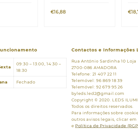
€
16,88
€
18
 funcionamento
Contactos e Informações 
Rua António Sardinha 10 Loja
09:30 – 13:00, 14:30 –
Sexta
2700-086 AMADORA
18:30
Telefone: 21 407 22 11
Telemóvel: 96 869 18 39
ana
Fechado
Telemóvel: 92 679 95 26
byleds.led2@gmail.com
Copyright © 2020. LEDS ILU
Todos os direitos reservados.
Para informações sobre cookies
outros avisos legais, clicar em
e
Política de Privacidade (RG