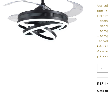
Ventoi
com 6
Este m
– com
– modo
– temp
– temp
Tecno
6480 
As me
pálas 
Q
-
d
V
d
REF:
I
t
Catego
S
p
4
p