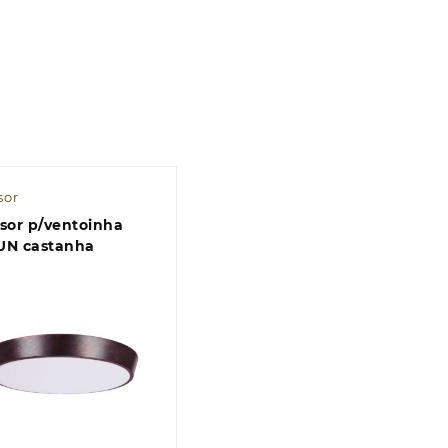
sor
sor p/ventoinha
UN castanha
Quick view