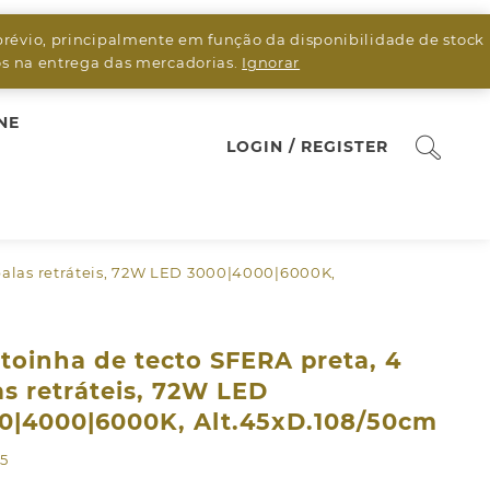
prévio, principalmente em função da disponibilidade de stock
sos na entrega das mercadorias.
Ignorar
NE
LOGIN / REGISTER
 palas retráteis, 72W LED 3000|4000|6000K,
toinha de tecto SFERA preta, 4
as retráteis, 72W LED
0|4000|6000K, Alt.45xD.108/50cm
55