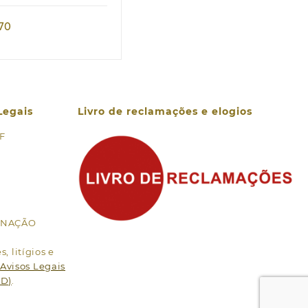
,70
Legais
Livro de reclamações e elogios
 F
MINAÇÃO
, litígios e
Avisos Legais
PD)
.