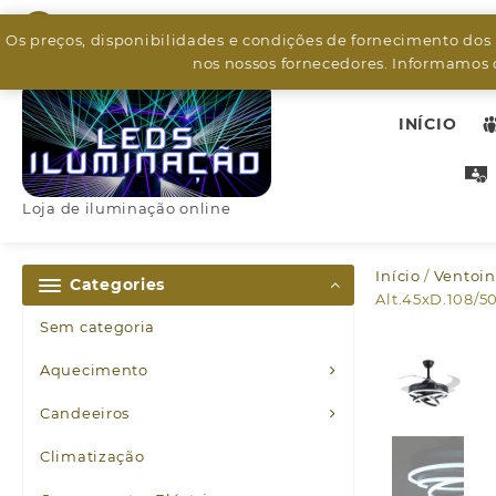
Skip
926799526
to
Os preços, disponibilidades e condições de fornecimento dos
content
nos nossos fornecedores. Informamos q
INÍCIO
Loja de iluminação online
Início
/
Ventoi
Categories
Alt.45xD.108/
Sem categoria
Aquecimento
Candeeiros
Climatização