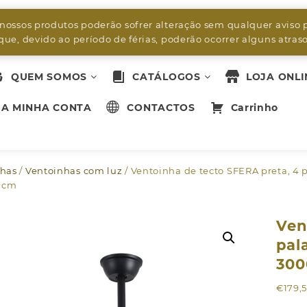
byleds.led2@gmail.com
 nossos produtos poderão sofrer alteração sem qualquer aviso 
ue, devido ao período de férias, poderão ocorrer alguns atra
QUEM SOMOS
CATÁLOGOS
LOJA ONLI
A MINHA CONTA
CONTACTOS
Carrinho
nhas
/
Ventoinhas com luz
/ Ventoinha de tecto SFERA preta, 4
50cm
Ven
pal
300
€
179,