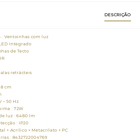
r
DESCRIÇÃO
L
3
A
 : Ventoinhas com luz
 LED Integrado
nhas de Tecto
IR
alas retrácteis
08 cm
m
V ~ 50 Hz
xima : 72W
e luz : 6480 lm
tecção : IP20
tal + Acrílico + Metacrilato + PC
rras : 8432722004769