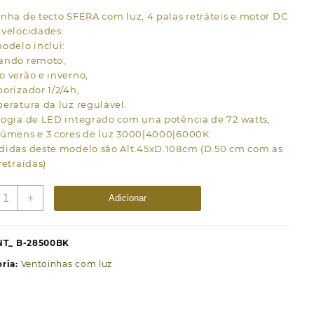
nha de tecto SFERA com luz, 4 palas retráteis e motor DC
 velocidades.
odelo inclui:
ando remoto,
 verão e inverno,
orizador 1/2/4h,
eratura da luz regulável.
logia de LED integrado com una potência de 72 watts,
lúmens e 3 cores de luz 3000|4000|6000K
didas deste modelo são Alt.45xD.108cm (D.50 cm com as
retraídas)
uantidade
+
Adicionar
e
entoinha
e
NT_ B-28500BK
ecto
ria:
Ventoinhas com luz
FERA
reta,
alas