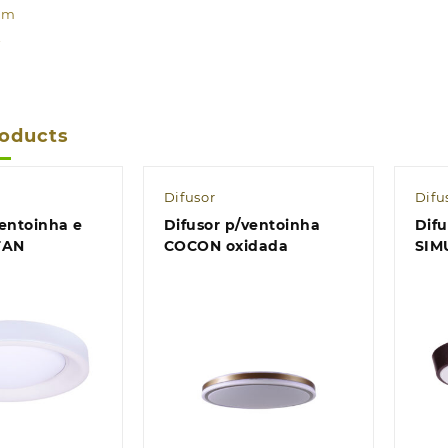
im
A
roducts
Difusor
Difu
ventoinha e
Difusor p/ventoinha
Difu
TAN
COCON oxidada
SIM
k view
Quick view