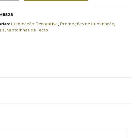
€104,44.
€76,22.
entoinha
e
M8828
eto
rias:
Iluminação Decorativa
,
Promoções de Iluminação
,
ED
eis
,
Ventoinhas de Tecto
oal
108
cm
CT