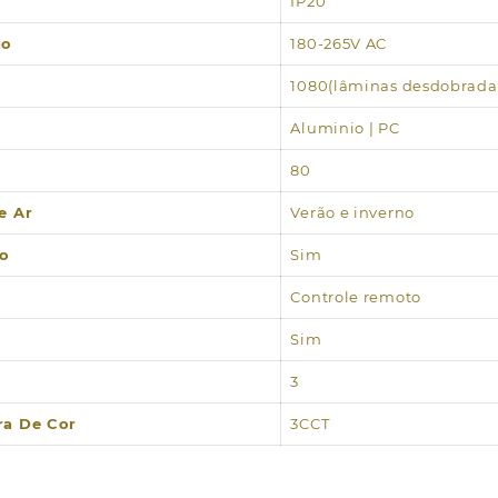
IP20
ão
180-265V AC
1080(lâminas desdobrad
Aluminio | PC
80
e Ar
Verão e inverno
o
Sim
Controle remoto
Sim
3
ra De Cor
3CCT