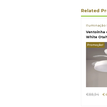
Related P
Iluminação 
Ventoinha 
White Ota
CCT
Promoção!
Quic
O
€
88,94
€
pr
or