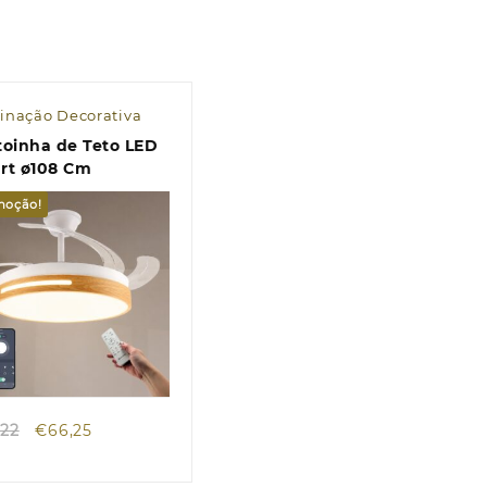
inação Decorativa
toinha de Teto LED
rt ø108 Cm
moção!
Quick view
O
O
,22
€
66,25
preço
preço
original
atual