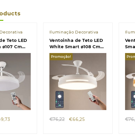
roducts
Decorativa
Iluminação Decorativa
Ilum
de Teto LED
Ventoinha de Teto LED
Ven
h ø107 Cm
White Smart ø108 Cm
Sma
CCT
Promoção!
Pro
k view
Quick view
O
O
O
49,73
€
76,22
€
66,25
€
76
eço
preço
preço
preço
iginal
atual
original
atual