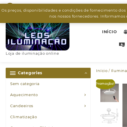
Skip
926799526
to
Os preços, disponibilidades e condições de fornecimento dos
content
nos nossos fornecedores. Informamos q
INÍCIO
Loja de iluminação online
Início
/
Ilumina
Categories
Sem categoria
Promoção!
Aquecimento
Candeeiros
Climatização