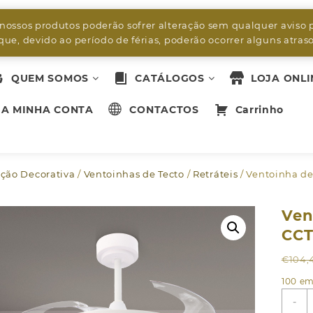
byleds.led2@gmail.com
 nossos produtos poderão sofrer alteração sem qualquer aviso 
ue, devido ao período de férias, poderão ocorrer alguns atra
QUEM SOMOS
CATÁLOGOS
LOJA ONLI
A MINHA CONTA
CONTACTOS
Carrinho
ção Decorativa
/
Ventoinhas de Tecto
/
Retráteis
/ Ventoinha d
Ven
CC
€
104,
100 em
Q
-
d