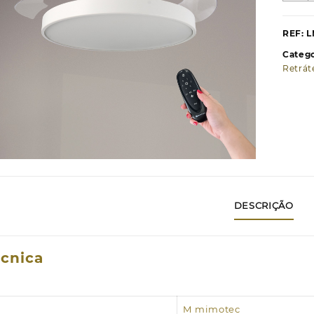
V
d
REF:
L
T
Catego
L
Retrát
C
Ø
C
DESCRIÇÃO
écnica
M mimotec