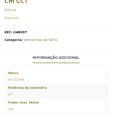
Cm CCT
€
99,46
Esgotado
REF:
LM8097
Categoria:
Ventoinhas de Tecto
INFORMAÇÃO ADICIONAL
Marca
M LEDME
Potência da luminária
27
Poder max. Motor
49