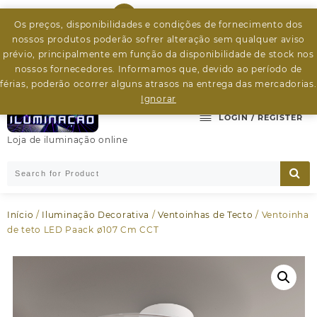
Skip
926799526
to
Os preços, disponibilidades e condições de fornecimento dos
content
nossos produtos poderão sofrer alteração sem qualquer aviso
byleds.led2@gmail.com
prévio, principalmente em função da disponibilidade de stock nos
nossos fornecedores. Informamos que, devido ao período de
férias, poderão ocorrer alguns atrasos na entrega das mercadorias.
Ignorar
LOGIN / REGISTER
Loja de iluminação online
Início
/
Iluminação Decorativa
/
Ventoinhas de Tecto
/ Ventoinha
de teto LED Paack ø107 Cm CCT