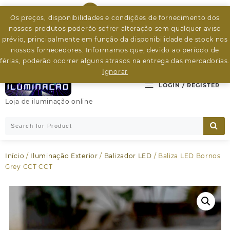
Skip
926799526
to
Os preços, disponibilidades e condições de fornecimento dos
content
nossos produtos poderão sofrer alteração sem qualquer aviso
byleds.led2@gmail.com
prévio, principalmente em função da disponibilidade de stock nos
nossos fornecedores. Informamos que, devido ao período de
férias, poderão ocorrer alguns atrasos na entrega das mercadorias.
Ignorar
LOGIN / REGISTER
Loja de iluminação online
Início
/
Iluminação Exterior
/
Balizador LED
/ Baliza LED Bornos
Grey CCT CCT