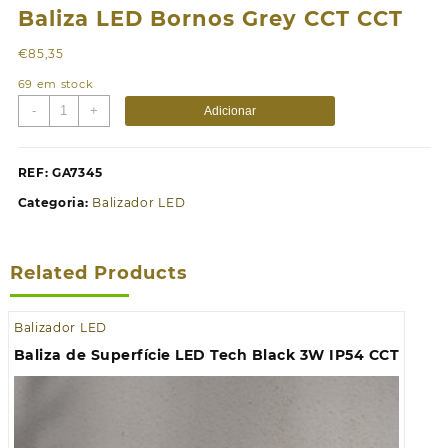
Baliza LED Bornos Grey CCT CCT
€
85,35
69 em stock
Quantidade
-
+
Adicionar
de
Baliza
LED
REF:
GA7345
Bornos
Categoria:
Balizador LED
Grey
CCT
CCT
Related Products
Balizador LED
Baliza de Superfície LED Tech Black 3W IP54 CCT