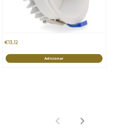
€
13,12
Adicionar