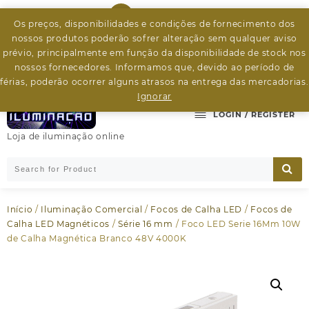
Skip
926799526
to
Os preços, disponibilidades e condições de fornecimento dos
content
nossos produtos poderão sofrer alteração sem qualquer aviso
byleds.led2@gmail.com
prévio, principalmente em função da disponibilidade de stock nos
nossos fornecedores. Informamos que, devido ao período de
férias, poderão ocorrer alguns atrasos na entrega das mercadorias.
Ignorar
LOGIN / REGISTER
Loja de iluminação online
Início
/
Iluminação Comercial
/
Focos de Calha LED
/
Focos de
Calha LED Magnéticos
/
Série 16 mm
/ Foco LED Serie 16Mm 10W
de Calha Magnética Branco 48V 4000K