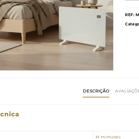
R
C
REF:
M
E
Catego
B
G
DESCRIÇÃO
AVALIAÇÕE
écnica
M mimotec