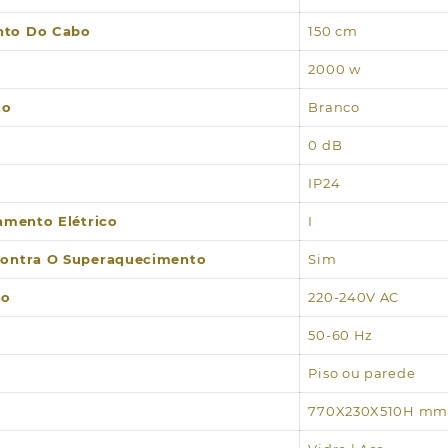
to Do Cabo
150 cm
2000 w
to
Branco
0 dB
IP24
lamento Elétrico
I
Contra O Superaquecimento
Sim
ão
220-240V AC
50-60 Hz
Piso ou parede
770X230X510H mm