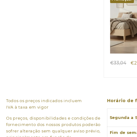
2000W
Quic
O
€
33,04
€
2
pr
or
era
€3
Horário de
Todos os preços indicados incluem
IVA à taxa em vigor
Segunda a 
Os preços, disponibilidades e condições de
fornecimento dos nossos produtos poderão
sofrer alteração sem qualquer aviso prévio,
Fim de sem