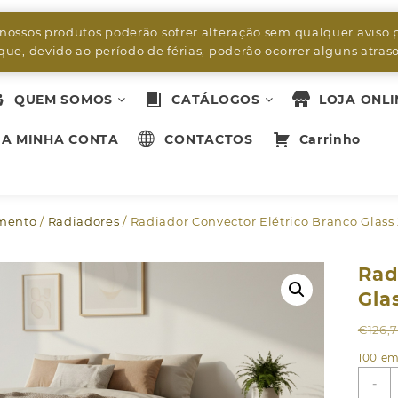
byleds.led2@gmail.com
 nossos produtos poderão sofrer alteração sem qualquer aviso 
ue, devido ao período de férias, poderão ocorrer alguns atra
QUEM SOMOS
CATÁLOGOS
LOJA ONLI
A MINHA CONTA
CONTACTOS
Carrinho
mento
/
Radiadores
/ Radiador Convector Elétrico Branco Glas
Rad
Gla
€
126,
100 em
Q
-
d