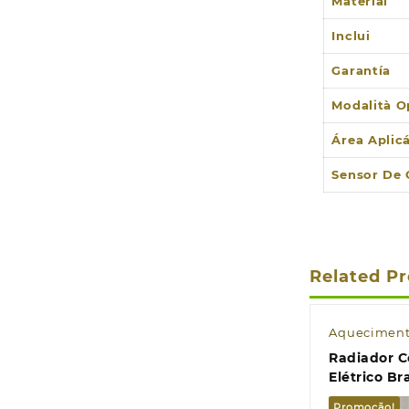
Material
Inclui
Garantía
Modalità O
Área Aplic
Sensor De
Related P
Aquecimen
Radiador C
Elétrico B
Equação Q
Promoção!