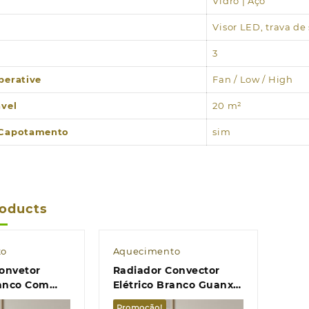
Vidro | Aço
Visor LED, trava d
3
perative
Fan / Low / High
ável
20 m²
 Capotamento
sim
roducts
to
Aquecimento
onvetor
Radiador Convector
ranco Com
Elétrico Branco Guanx
uebrada
2000W
Promoção!