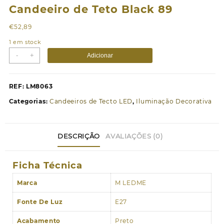
Candeeiro de Teto Black 89
€
52,89
1 em stock
Quantidade
-
+
Adicionar
de
Candeeiro
de
REF:
LM8063
Teto
Categorias:
Candeeiros de Tecto LED
,
Iluminação Decorativa
Black
89
DESCRIÇÃO
AVALIAÇÕES (0)
Ficha Técnica
Marca
M LEDME
Fonte De Luz
E27
Acabamento
Preto