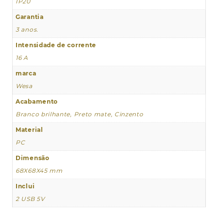
IP20
Garantia
3 anos.
Intensidade de corrente
16 A
marca
Wesa
Acabamento
Branco brilhante, Preto mate, Cinzento
Material
PC
Dimensão
68X68X45 mm
Inclui
2 USB 5V