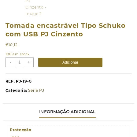
Tomada encastrável Tipo Schuko
com USB PJ Cinzento
€
10,12
100 em stock
Quantidade
-
+
Adicionar
de
Tomada
encastrável
REF:
PJ-19-G
Tipo
Categoria:
Série PJ
Schuko
com
USB
INFORMAÇÃO ADICIONAL
PJ
Cinzento
Protecção